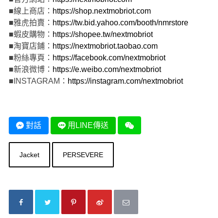
■線上商店：
https://shop.nextmobriot.com
■雅虎拍賣：
https://tw.bid.yahoo.com/booth/nmrstore
■蝦皮購物：
https://shopee.tw/nextmobriot
■淘寶店鋪：
https://nextmobriot.taobao.com
■粉絲專頁：
https://facebook.com/nextmobriot
■新浪微博：
https://e.weibo.com/nextmobriot
■INSTAGRAM：
https://instagram.com/nextmobriot
對話
用LINE傳送
Jacket
PERSEVERE