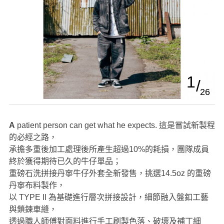
1
26
A patient person can get what he expects. 這是嘗試新製程
的必經之路，
承擔多重後加工處理後所產生超過10%的耗損，團隊成員
終於獲得期待已久的牛仔單品；
重磅石洗拼接丹寧牛仔外套全新發售，挑選14.5oz 的重磅
丹寧布料製作，
以 TYPE II 為基礎進行層次拼接設計，細節融入盤釦工藝
與鎖鍊車縫，
透過職人師傅對面料進行手工刷製色落、破壞及補丁細