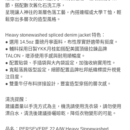
節，搭配數次舊化石洗工序，
呈現讓人神往的漸層色落工藝，內搭連帽或大學Ｔ恤，輕
鬆穿出多層次的造型風格。
Heavy stonewashed spliced denim jacket 特色：
● 選用 14.5oz 重磅丹寧面料，布性厚實舒適帶有挺度。
● 輔料採用日製YKK月桂釦搭配美國頂級拉鍊品牌
TALON，增添使用手感與耐用順暢度。
● 配置貼袋、手插袋與大內袋設定，加強收納實用性。
● 寬鬆落肩版型設定，細節配置品牌杜邦紙織標提升視覺
注目度。
● 雙重牛仔布料拼接設計，豐富造型穿搭的層次感。
清洗提醒：
建議盡量以手洗方式為主，機洗請使用洗衣袋，請勿使用
漂白水，清洗後建議掛曬晾乾，降低衣物變形的可能。
品名：PERSEVERE 22 A/W Heavy Stonewashed