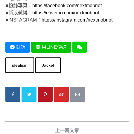
■粉絲專頁：
https://facebook.com/nextmobriot
■新浪微博：
https://e.weibo.com/nextmobriot
■INSTAGRAM：
https://instagram.com/nextmobriot
對話
用LINE傳送
idealism
Jacket
上一篇文章