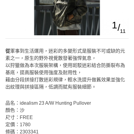
1
11
從軍事到生活運用，迷彩的多變形式是服裝不可或缺的元
素之一，原生的野外視覺散發著強悍氣息，
以狩獵做為本次服裝架構，使用斑駁迷彩結合防撕裂布為
基底，提高服裝使用強度及耐用性，
藉由分段拼接打散迷彩規律，輕水洗提升做舊效果並強化
出紋理與拼接區隔，低調而賦有服裝細節。
品名：idealism 23 A/W Hunting Pullover
顏色：沙
尺寸：FREE
定價：1780
條碼：2303341