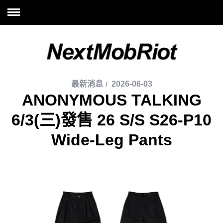
最新消息
2026-06-03
ANONYMOUS TALKING
6/3(三)發售 26 S/S S26-P10
Wide-Leg Pants