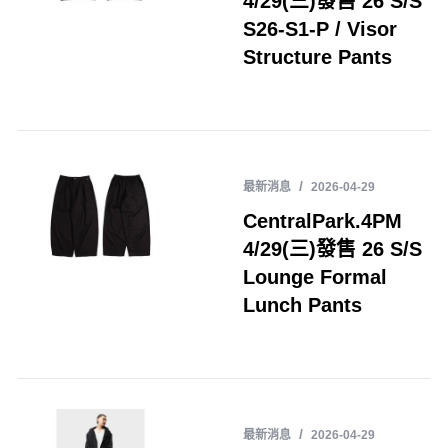
4/29(三)發售 26 S/S
S26-S1-P / Visor
Structure Pants
最新消息
2026-04-29
CentralPark.4PM
4/29(三)發售 26 S/S
Lounge Formal
Lunch Pants
最新消息
2026-04-29