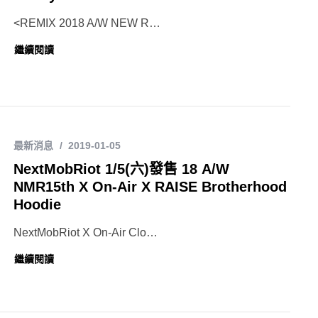
<REMIX 2018 A/W NEW R…
繼續閱讀
最新消息
2019-01-05
NextMobRiot 1/5(六)發售 18 A/W
NMR15th X On-Air X RAISE Brotherhood
Hoodie
NextMobRiot X On-Air Clo…
繼續閱讀