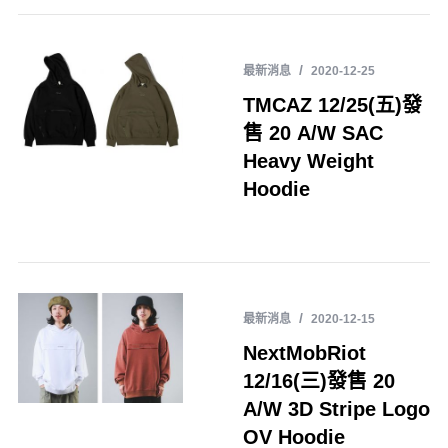
最新消息
2020-12-25
TMCAZ 12/25(五)發
售 20 A/W SAC
Heavy Weight
Hoodie
最新消息
2020-12-15
NextMobRiot
12/16(三)發售 20
A/W 3D Stripe Logo
OV Hoodie