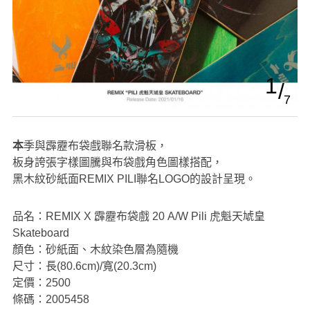
1
7
本季與霹靂布袋戲聯名款滑板，
板身誇張字樣圖騰與布袋戲角色圖樣搭配，
黑木紋砂紙面REMIX PILI聯名LOGO的設計呈現。
品名：REMIX X 霹靂布袋戲 20 A/W Pili 虎魁天虓皇
Skateboard
顏色：砂紙面、木紋染色層為隨機
尺寸：長(80.6cm)/寬(20.3cm)
定價：2500
條碼：2005458