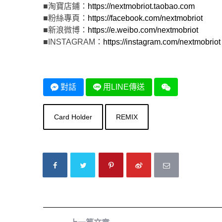
■淘寶店鋪：
https://nextmobriot.taobao.com
■粉絲專頁：
https://facebook.com/nextmobriot
■新浪微博：
https://e.weibo.com/nextmobriot
■INSTAGRAM：
https://instagram.com/nextmobriot
對話
用LINE傳送
Card Holder
REMIX