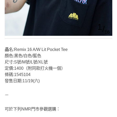
1
16
品名:Remix 16 A/W Lit Pocket Tee
顏色:黑色/白色/藍色
尺寸:S號/M號/L號/XL號
定價:1400（附同款打火機一個）
條碼:1545104
發售日期:11/19(六)
－
可於下列NMR門市參觀選購：