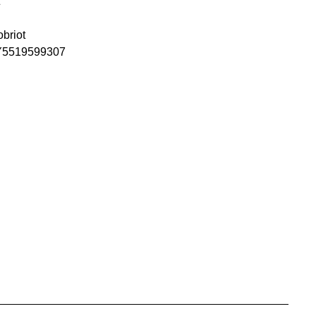
briot
h/Y5519599307