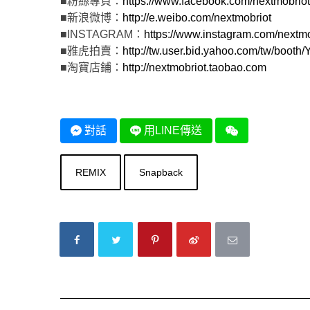
■粉絲專頁：
https://www.facebook.com/nextmobriot
■新浪微博：
http://e.weibo.com/nextmobriot
■INSTAGRAM：
https://www.instagram.com/nextmo
■雅虎拍賣：
http://tw.user.bid.yahoo.com/tw/boot
■淘寶店鋪：
http://nextmobriot.taobao.com
對話
用LINE傳送
REMIX
Snapback