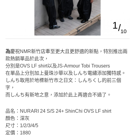
1
10
為慶祝NMR新竹店牽至更大且更舒適的新點，特別推出兩
款熱銷單品於此次，
分別是OVS LF shirt以及JS-Armour Tobi Trousers
在單品上分別加上曼珠沙華以及しんち電繡添加獨特感。
しんち取用於地標新竹市之日文：しんちくし的前三個
字，
而しんち有新地之意，添加於此上再適合不過了。
品名：NURARI 24 S/S 24+ ShinChi OVS LF shirt
顏色：深灰
尺寸：1/2/3/4/5
定價：1880