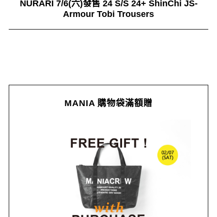
NURARI 7/6(六)發售 24 S/S 24+ ShinChi JS-
Armour Tobi Trousers
MANIA 購物袋滿額贈