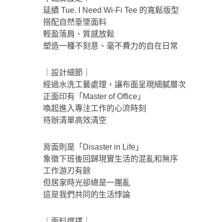
延續 Tue. I Need Wi‑Fi Tee 的寬鬆版型
搭配自然垂墜面料
輕盈落肩、質感放鬆
塑造一種不刻意、毫不費力的自在日常
｜設計細節｜
經過水洗工藝處理，讓布面呈現細膩層次
正面印有「Master of Office」
喚起進入專注工作的心流時刻
待辦清單高效清空
背面則是「Disaster in Life」
象徵下班後回歸現實生活的混亂和無序
工作游刃有餘
但居家時光卻總是一團亂
這是我們共同的生活悖論
｜面料選擇｜