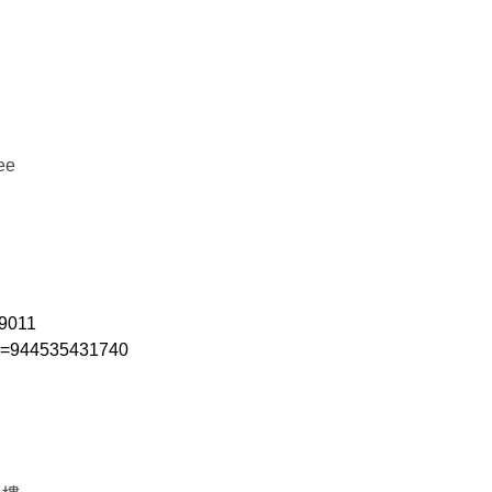
ee
49011
&id=944535431740