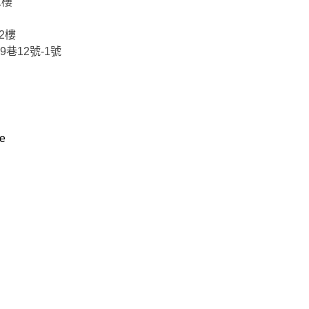
1樓
2樓
9巷12號-1號
re