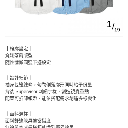
1
19
｜輪廓設定｜
寬鬆落肩版型
隨性慵懶圓弧下擺設定
｜設計細節｜
袖身包邊線條，勾勒俐落廓形同時給予份量
背後 Supervisor 刺繡字樣，創造視覺重點
配置可拆卸領帶，能依搭配需求創造多樣變化
｜面料選擇｜
面料舒適兼具適當挺度
無論單穿或疊搭都能達到優異效果