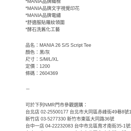
*MANIA品牌織標
*MANIA品牌文字視覺印花
*MANIA品牌電繡
*舒適服貼羅紋領圍
*酵石洗舊化工藝
品名：MANIA 26 S/S Script Tee
顏色：黑/灰
尺寸：S/M/L/XL
定價：1200
條碼：2604369
－
可於下列NMR門市參觀選購：
台北店 02-25500177 台北市大同區赤峰街49巷8號
新竹店 03-5277330 新竹市東區大同路36號
台中一店 04-22232083 台中市北區育才南街35-1號