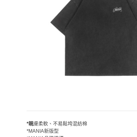
*親膚柔軟、不易鬆垮混紡棉
*MANIA新版型