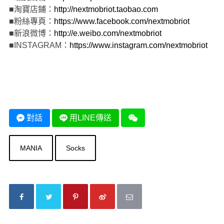
■淘寶店鋪：
http://nextmobriot.taobao.com
■粉絲專頁：
https://www.facebook.com/nextmobriot
■新浪微博：
http://e.weibo.com/nextmobriot
■INSTAGRAM：
https://www.instagram.com/nextmobriot
對話
用LINE傳送
MANIA
Socks