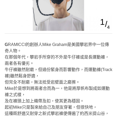
1
4
GRAMICCI的創辦人Mike Graham是美國攀岩界中一位傳
奇人物。
在那個年代，攀岩手所穿的不外是牛仔褲或是長運動褲，
兩者各有優劣。
牛仔褲雖然耐磨，但過份緊身而影響動作，而運動褲(Track
褲)雖然鬆身舒適，
但完全不耐磨，無法抵受岩壁面之磨擦。
Mike於是想到將兩者合而為一，他是將厚帆布製成如運動
褲之式樣，
及在褲頭上加上織帶及扣，使其更為穩固。
起初Mike只是製來給自己及朋友穿著，但很快地，
這種既舒適又耐穿之新式攀岩褲便傳遍了約西米提山谷，