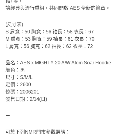
帽T等，
讓經典與流行重組，共同開啟 AES 全新的篇章。
(尺寸表)
S 肩寬：50 胸寬：56 袖長：58 衣長：67
M 肩寬：53 胸寬：59 袖長：61 衣長：70
L 肩寬：56 胸寬：62 袖長：62 衣長：72
品名：AES x MIGHTY 20 A/W Atom Soar Hoodie
顏色：黑
尺寸：S/M/L
定價：2600
條碼：2006201
發售日期：2/14(日)
－
可於下列NMR門市參觀選購：