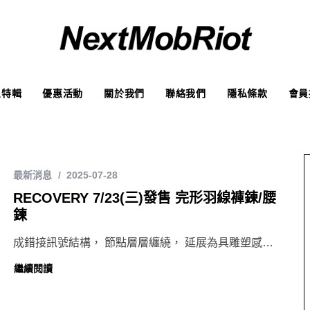
象特輯
優惠活動
關於我們
聯絡我們
隱私條款
會員
最新消息
2025-07-28
RECOVERY 7/23(三)發售 完形羽線褲鍊/腰
鍊
成錯接訊號結構， 節點層層纏繞， 延展為具雕塑感…
繼續閱讀