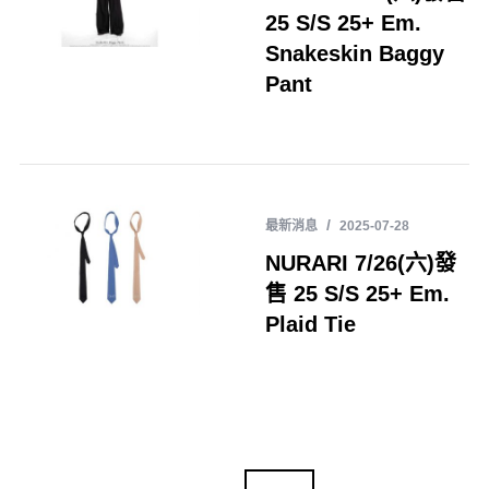
25 S/S 25+ Em.
Snakeskin Baggy
Pant
最新消息
2025-07-28
NURARI 7/26(六)發
售 25 S/S 25+ Em.
Plaid Tie